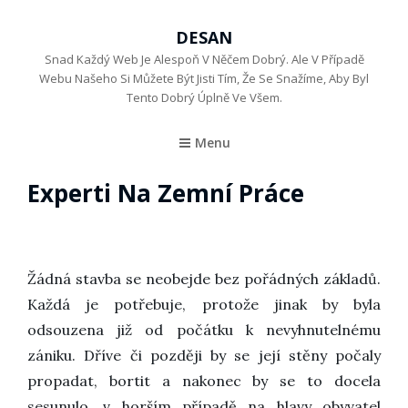
DESAN
Snad Každý Web Je Alespoň V Něčem Dobrý. Ale V Případě
Webu Našeho Si Můžete Být Jisti Tím, Že Se Snažíme, Aby Byl
Tento Dobrý Úplně Ve Všem.
Menu
Experti Na Zemní Práce
Žádná stavba se neobejde bez pořádných základů.
Každá je potřebuje, protože jinak by byla
odsouzena již od počátku k nevyhnutelnému
zániku. Dříve či později by se její stěny počaly
propadat, bortit a nakonec by se to docela
sesunulo, v horším případě na hlavy obyvatel