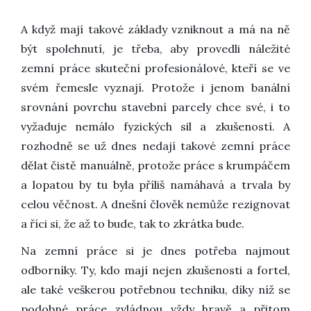
A když mají takové základy vzniknout a má na ně
být spolehnutí, je třeba, aby provedli náležité
zemní práce skuteční profesionálové, kteří se ve
svém řemesle vyznají. Protože i jenom banální
srovnání povrchu stavební parcely chce své, i to
vyžaduje nemálo fyzických sil a zkušeností. A
rozhodně se už dnes nedají takové zemní práce
dělat čistě manuálně, protože práce s krumpáčem
a lopatou by tu byla příliš namáhavá a trvala by
celou věčnost. A dnešní člověk nemůže rezignovat
a říci si, že až to bude, tak to zkrátka bude.
Na zemní práce si je dnes potřeba najmout
odborníky. Ty, kdo mají nejen zkušenosti a fortel,
ale také veškerou potřebnou techniku, díky níž se
podobné práce zvládnou vždy hravě a přitom