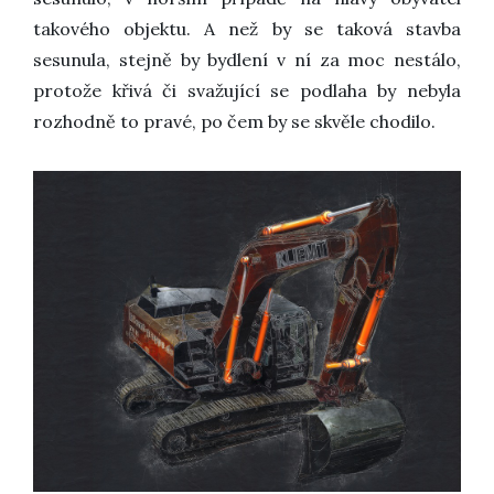
takového objektu. A než by se taková stavba
sesunula, stejně by bydlení v ní za moc nestálo,
protože křivá či svažující se podlaha by nebyla
rozhodně to pravé, po čem by se skvěle chodilo.