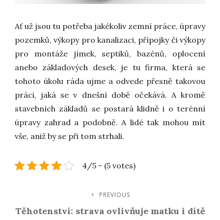
Ať už jsou tu potřeba jakékoliv zemní práce, úpravy
pozemků, výkopy pro kanalizaci, přípojky či výkopy
pro montáže jímek, septiků, bazénů, oplocení
anebo základových desek, je tu firma, která se
tohoto úkolu ráda ujme a odvede přesně takovou
práci, jaká se v dnešní době očekává. A kromě
stavebních základů se postará klidně i o terénní
úpravy zahrad a podobně. A lidé tak mohou mít
vše, aniž by se při tom strhali.
4/5 - (5 votes)
Navigace
PREVIOUS
Previous
Post
Těhotenství: strava ovlivňuje matku i dítě
Pro