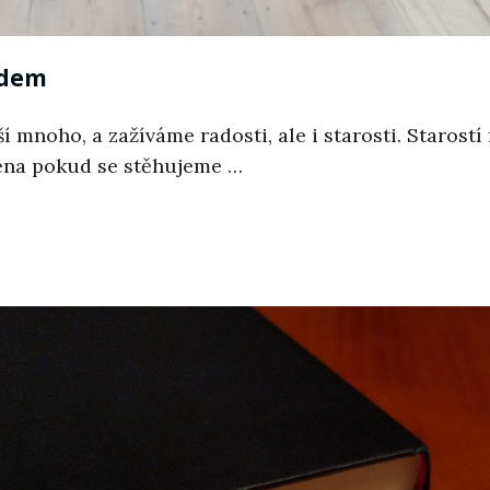
idem
í mnoho, a zažíváme radosti, ale i starosti. Staros
éna pokud se stěhujeme …
m