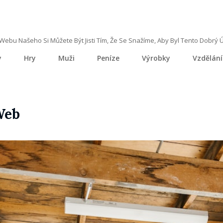
ebu Našeho Si Můžete Být Jisti Tím, Že Se Snažíme, Aby Byl Tento Dobrý 
y
Hry
Muži
Peníze
Výrobky
Vzdělání
Web