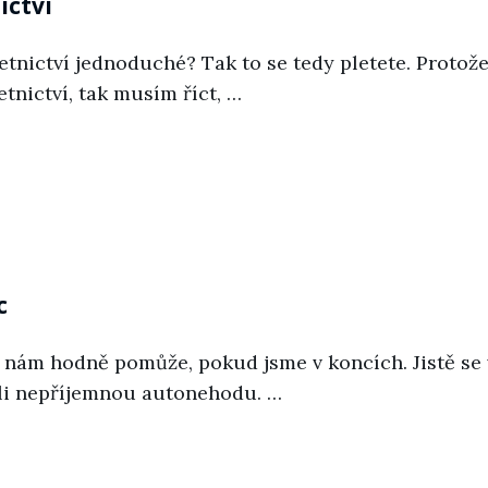
ictví
četnictví jednoduché? Tak to se tedy pletete. Protože
tnictví, tak musím říct, …
tví
c
a nám hodně pomůže, pokud jsme v koncích. Jistě se 
měli nepříjemnou autonehodu. …