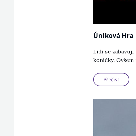
Úniková Hra 
Lidi se zabavují
koníčky. Ovšem 
Únikov
Přečíst
Hra
Plná
Zábavy