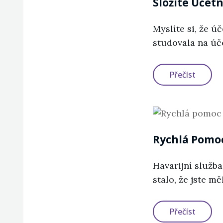
Složité Účetn
Myslíte si, že ú
studovala na úče
Složité
Přečíst
Účetnic
Rychlá Pomo
Havarijní služb
stalo, že jste 
Rychlá
Přečíst
Pomoc