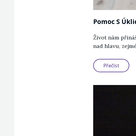
Pomoc S Úkl
Život nám přináš
nad hlavu, zejm
Pomoc
Přečíst
S
Úklide