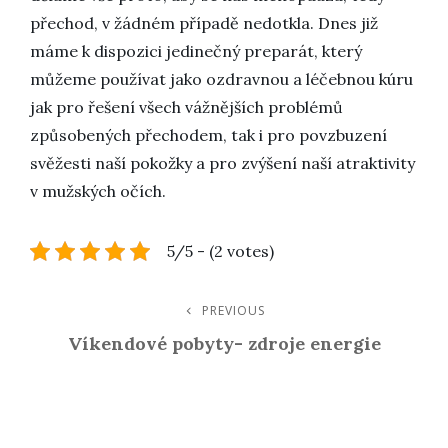
přechod, v žádném případě nedotkla. Dnes již
máme k dispozici jedinečný preparát, který
můžeme používat jako ozdravnou a léčebnou kúru
jak pro řešení všech vážnějších problémů
způsobených přechodem, tak i pro povzbuzení
svěžesti naší pokožky a pro zvýšení naší atraktivity
v mužských očích.
5/5 - (2 votes)
Navigace
PREVIOUS
Previous
Post
Víkendové pobyty- zdroje energie
Pro
Příspěvek