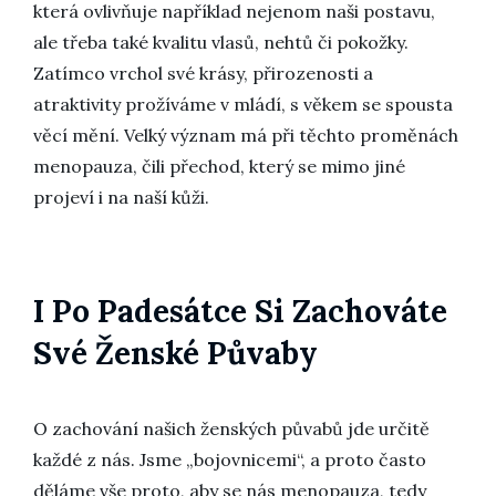
která ovlivňuje například nejenom naši postavu,
ale třeba také kvalitu vlasů, nehtů či pokožky.
Zatímco vrchol své krásy, přirozenosti a
atraktivity prožíváme v mládí, s věkem se spousta
věcí mění. Velký význam má při těchto proměnách
menopauza, čili přechod, který se mimo jiné
projeví i na naší kůži.
I Po Padesátce Si Zachováte
Své Ženské Půvaby
O zachování našich ženských půvabů jde určitě
každé z nás. Jsme „bojovnicemi“, a proto často
děláme vše proto, aby se nás
menopauza
, tedy