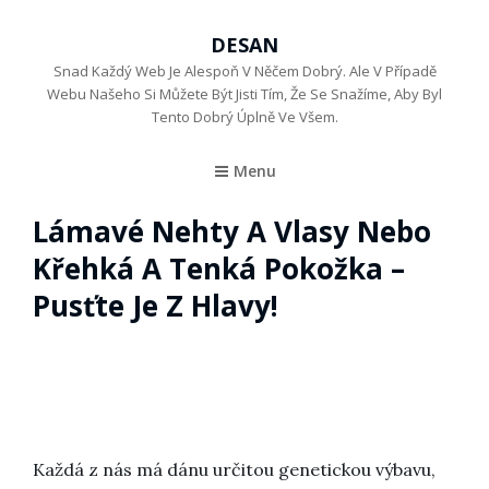
DESAN
Snad Každý Web Je Alespoň V Něčem Dobrý. Ale V Případě
Webu Našeho Si Můžete Být Jisti Tím, Že Se Snažíme, Aby Byl
Tento Dobrý Úplně Ve Všem.
Menu
Lámavé Nehty A Vlasy Nebo
Křehká A Tenká Pokožka –
Pusťte Je Z Hlavy!
Každá z nás má dánu určitou genetickou výbavu,