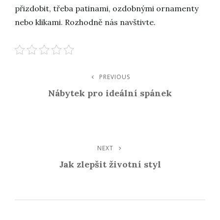
přizdobit, třeba patinami, ozdobnými ornamenty
nebo klikami. Rozhodně nás navštivte.
Navigace
PREVIOUS
Previous
Post
Nábytek pro ideální spánek
Pro
Příspěvek
NEXT
Next
Post
Jak zlepšit životní styl