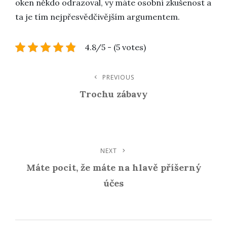
oken někdo odrazoval, vy máte osobní zkušenost a
ta je tím nejpřesvědčivějším argumentem.
4.8/5 - (5 votes)
Navigace
PREVIOUS
Previous
Post
Trochu zábavy
Pro
Příspěvek
NEXT
Next
Post
Máte pocit, že máte na hlavě příšerný
účes