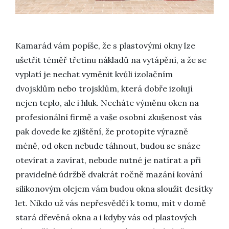
Kamarád vám popíše, že s plastovými okny lze
ušetřit téměř třetinu nákladů na vytápění, a že se
vyplatí je nechat vyměnit kvůli izolačním
dvojsklům nebo trojsklům, která dobře izolují
nejen teplo, ale i hluk. Necháte výměnu oken na
profesionální firmě a vaše osobní zkušenost vás
pak dovede ke zjištění, že protopíte výrazně
méně, od oken nebude táhnout, budou se snáze
otevírat a zavírat, nebude nutné je natírat a při
pravidelné údržbě dvakrát ročně mazání kování
silikonovým olejem vám budou okna sloužit desítky
let. Nikdo už vás nepřesvědčí k tomu, mít v domě
stará dřevěná okna a i kdyby vás od plastových