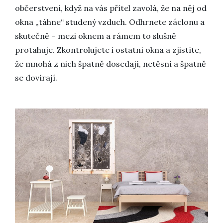
občerstvení, když na vás přítel zavolá, že na něj od
okna „táhne“ studený vzduch. Odhrnete záclonu a
skutečně – mezi oknem a rámem to slušně
protahuje. Zkontrolujete i ostatní okna a zjistíte,
že mnohá z nich špatně dosedají, netěsní a špatně
se dovírají.