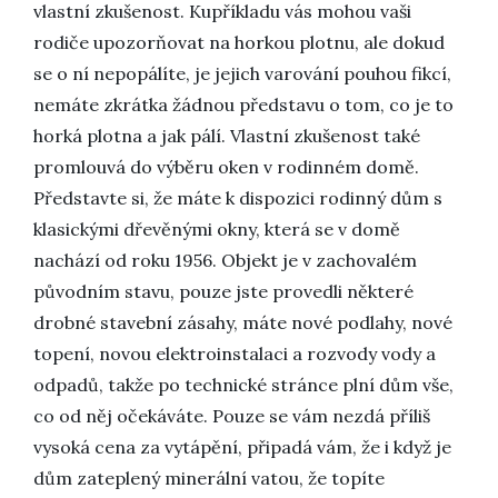
vlastní zkušenost. Kupříkladu vás mohou vaši
rodiče upozorňovat na horkou plotnu, ale dokud
se o ní nepopálíte, je jejich varování pouhou fikcí,
nemáte zkrátka žádnou představu o tom, co je to
horká plotna a jak pálí. Vlastní zkušenost také
promlouvá do výběru oken v rodinném domě.
Představte si, že máte k dispozici rodinný dům s
klasickými dřevěnými okny, která se v domě
nachází od roku 1956. Objekt je v zachovalém
původním stavu, pouze jste provedli některé
drobné stavební zásahy, máte nové podlahy, nové
topení, novou elektroinstalaci a rozvody vody a
odpadů, takže po technické stránce plní dům vše,
co od něj očekáváte. Pouze se vám nezdá příliš
vysoká cena za vytápění, připadá vám, že i když je
dům zateplený minerální vatou, že topíte