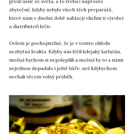
předčasně ze světa, a to třeba i naprosto
zbytečně, kdyby nebylo všech těch preparátů,
které nám v dnešní době nabízejí všichni ti výrobci
a distributoři léčiv.
Ovšem je pochopitelné, že je v tomto ohledu
nezbytná kvalita. Kdyby nás léčil kdejaký šarlatán,
možná bychom si nepolepšili a možná by to s námi
nejednou dopadalo i ještě hůře, než kdybychom
nechali věcem volný průběh.