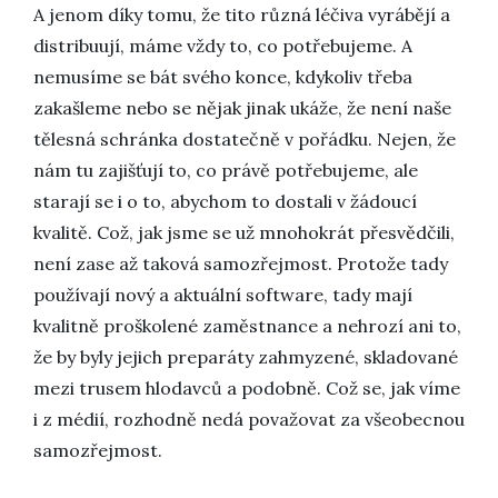
A jenom díky tomu, že tito různá léčiva vyrábějí a
distribuují, máme vždy to, co potřebujeme. A
nemusíme se bát svého konce, kdykoliv třeba
zakašleme nebo se nějak jinak ukáže, že není naše
tělesná schránka dostatečně v pořádku. Nejen, že
nám tu zajišťují to, co právě potřebujeme, ale
starají se i o to, abychom to dostali v žádoucí
kvalitě. Což, jak jsme se už mnohokrát přesvědčili,
není zase až taková samozřejmost. Protože tady
používají nový a aktuální software, tady mají
kvalitně proškolené zaměstnance a nehrozí ani to,
že by byly jejich preparáty zahmyzené, skladované
mezi trusem hlodavců a podobně. Což se, jak víme
i z médií, rozhodně nedá považovat za všeobecnou
samozřejmost.