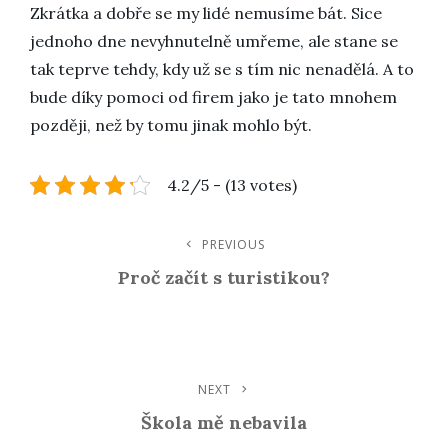
Zkrátka a dobře se my lidé nemusíme bát. Sice
jednoho dne nevyhnutelně umřeme, ale stane se
tak teprve tehdy, kdy už se s tím nic nenadělá. A to
bude díky pomoci od firem jako je tato mnohem
později, než by tomu jinak mohlo být.
4.2/5 - (13 votes)
Navigace
PREVIOUS
Previous
Post
Proč začít s turistikou?
Pro
Příspěvek
NEXT
Next
Post
Škola mě nebavila