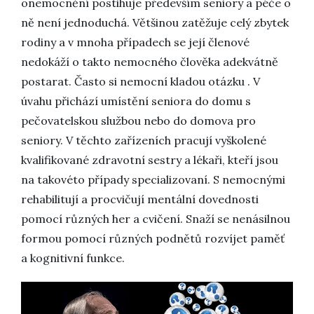
onemocnění postihuje především seniory a péče o
ně není jednoduchá. Většinou zatěžuje celý zbytek
rodiny a v mnoha případech se její členové
nedokáží o takto nemocného člověka adekvátně
postarat. Často si nemocní kladou otázku
. V
úvahu přichází umístění seniora do domu s
pečovatelskou službou nebo do domova pro
seniory. V těchto zařízeních pracují vyškolené
kvalifikované zdravotní sestry a lékaři, kteří jsou
na takovéto případy specializovaní. S nemocnými
rehabilitují a procvičují mentální dovednosti
pomocí různých her a cvičení. Snaží se nenásilnou
formou pomocí různých podnětů rozvíjet paměť
a kognitivní funkce.