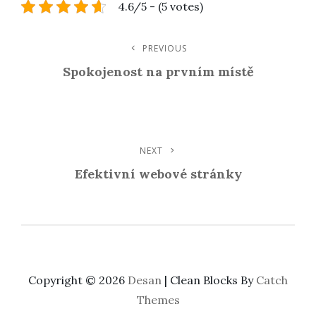
4.6/5 - (5 votes)
Navigace
PREVIOUS
Previous
Post
Spokojenost na prvním místě
Pro
Příspěvek
NEXT
Next
Post
Efektivní webové stránky
Copyright © 2026
Desan
|
Clean Blocks By
Catch
Themes