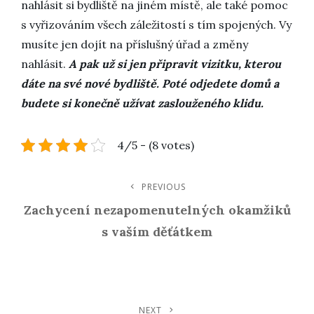
nahlásit si bydliště na jiném místě, ale také pomoc
s vyřizováním všech záležitostí s tím spojených. Vy
musíte jen dojít na příslušný úřad a změny
nahlásit.
A pak už si jen připravit vizitku, kterou
dáte na své nové bydliště. Poté odjedete domů a
budete si konečně užívat zaslouženého klidu.
4/5 - (8 votes)
Navigace
PREVIOUS
Previous
Post
Zachycení nezapomenutelných okamžiků
Pro
s vaším děťátkem
Příspěvek
NEXT
Next