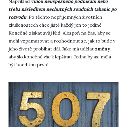
Například
vinou neúspěšného podnikání nebo
třeba následkem nechutných soudních tahanic po
rozvodu.
Po těchto nepříjemných životních
zkušenostech chce jistě každý jen to jediné.
Konečně získat svůj klid.
Alespoň na čas, aby se
mohl vzpamatovat a rozhodnout se, jak to bude v
jeho životě probíhat dál. Jaké má udělat
změny
,
aby šlo konečně vše k lepšímu. Jedna by asi měla
být hned tou první.