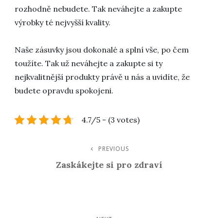
rozhodně nebudete. Tak neváhejte a zakupte
výrobky té nejvyšší kvality.
Naše zásuvky jsou dokonalé a splní vše, po čem
toužíte. Tak už neváhejte a zakupte si ty
nejkvalitnější produkty právě u nás a uvidíte, že
budete opravdu spokojeni.
4.7/5 - (3 votes)
Navigace
PREVIOUS
Previous
Post
Zaskákejte si pro zdraví
Pro
Příspěvek