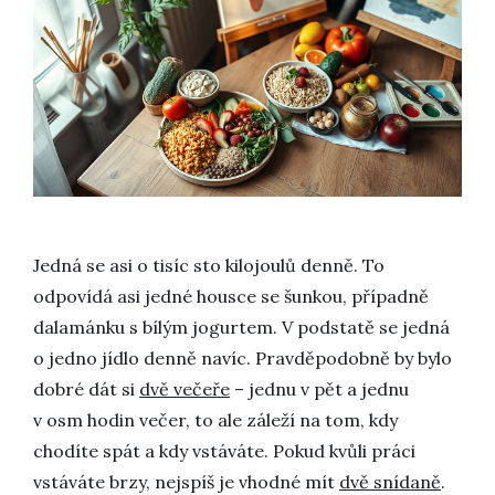
Jedná se asi o tisíc sto kilojoulů denně. To
odpovídá asi jedné housce se šunkou, případně
dalamánku s bílým jogurtem. V podstatě se jedná
o jedno jídlo denně navíc. Pravděpodobně by bylo
dobré dát si
dvě večeře
– jednu v pět a jednu
v osm hodin večer, to ale záleží na tom, kdy
chodíte spát a kdy vstáváte. Pokud kvůli práci
vstáváte brzy, nejspíš je vhodné mít
dvě snídaně
.