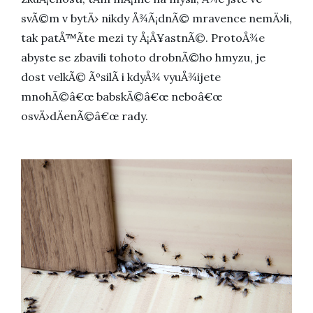
svÃ©m v bytÄ› nikdy Å¾Ã¡dnÃ© mravence nemÄ›li,
tak patÅ™Ã­te mezi ty Å¡Å¥astnÃ©. ProtoÅ¾e
abyste se zbavili tohoto drobnÃ©ho hmyzu, je
dost velkÃ© ÃºsilÃ­ i kdyÅ¾ vyuÅ¾ijete
mnohÃ©â€œ babskÃ©â€œ neboâ€œ
osvÄ›dÄenÃ©â€œ rady.