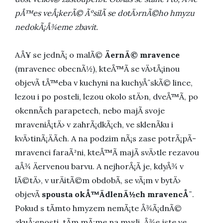
pÅ™es veÅ¡kerÃ© ÃºsilÃ­ se dotÄ›rnÃ©ho hmyzu
nedokÃ¡Å¾eme zbavit.
AÅ¥ se jednÃ¡ o malÃ©
ÄernÃ© mravence
(mravenec obecnÃ½), kteÅ™Ã­ se vÄ›tÅ¡inou
objevÃ­ tÅ™eba v kuchyni na kuchyÅˆskÃ© lince,
lezou i po posteli, lezou okolo stÄ›n, dveÅ™Ã­, po
okennÃ­ch parapetech, nebo majÃ­ svoje
mraveniÅ¡tÄ› v zahrÃ¡dkÃ¡ch, ve sklenÃ­ku i
kvÄ›tinÃ¡ÄÃ­ch. A na podzim nÃ¡s zase potrÃ¡pÃ­
mravenci faraÃ³ni, kteÅ™Ã­ majÃ­ svÄ›tle rezavou
aÅ¾ Äervenou barvu. A nejhorÅ¡Ã­ je, kdyÅ¾ v
lÃ©tÄ›, v urÄitÃ©m obdobÃ­, se vÃ¡m v bytÄ›
objevÃ­
spousta okÅ™Ã­dlenÃ½ch mravencÅ¯
.
Pokud s tÃ­mto hmyzem nemÃ¡te Å¾Ã¡dnÃ©
zkuÅ¡enosti, tÃ­m mÃ¡me na mysli, Å¾e jste ve