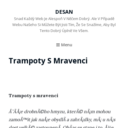
DESAN
Snad Každý Web Je Alespoň V Něčem Dobrý. Ale V Případě
Webu Našeho Si Můžete Být Jisti Tím, Že Se Snažíme, Aby Byl
Tento Dobrý Úplně Ve Všem.
Menu
Trampoty S Mravenci
Trampoty s mravenci
Å˜Ã­Å¡e drobnÃ©ho hmyzu, kterÃ© nÃ¡m mohou
zamoÅ™it jak naÅ¡e obydlÃ­ a zahrÃ¡dky, mÃ¡ u nÃ¡s
dost velkÃ© zastoupenÃ­. ObÄas se stane i to, Å¾e