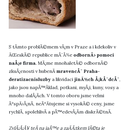
S tÃ­mto problÃ©mem vÃ¡m v Praze a i kdekoliv v
ÄŒeskÃ© republice mÅ¯Å¾e
odbornÄ› pomoci
naÅ¡e firma.
MÃ¡me mnohaletÃ© odbornÃ©
zkuÅ¡enosti v hubenÃ­
mravencÅ¯
Praha-
deratizacnisluzby
a likvidaci
jinÃ½ch Å¡kÅ¯dcÅ¯
,
jako jsou napÅ™Ã­klad, potkani, myÅ¡i, kuny, vosy a
mnoho dalÅ¡Ã­ch. V tomto oboru jsme velmi
ÃºspÄ›Å¡nÃ­, neÃºÄtujeme si vysokÃ© ceny, jsme
rychlÃ­, spolehlivÃ­ a pÅ™edevÅ¡Ã­m diskrÃ©tnÃ­.
ZvlÃ¡Å¡Å¥ teÄ na jaÅ™e a zaÄÃ¡tkem lÃ©ta je