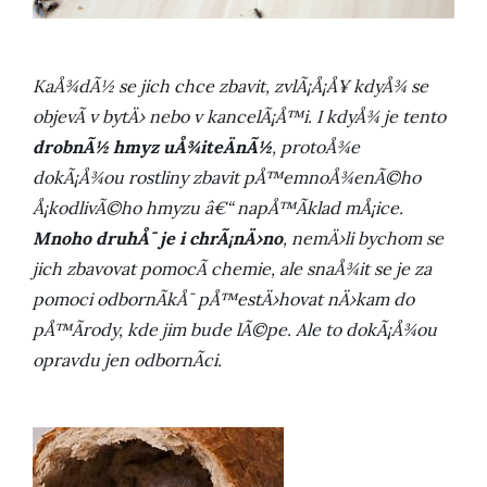
KaÅ¾dÃ½ se jich chce zbavit, zvlÃ¡Å¡Å¥ kdyÅ¾ se
objevÃ­ v bytÄ› nebo v kancelÃ¡Å™i. I kdyÅ¾ je tento
drobnÃ½ hmyz uÅ¾iteÄnÃ½
, protoÅ¾e
dokÃ¡Å¾ou rostliny zbavit pÅ™emnoÅ¾enÃ©ho
Å¡kodlivÃ©ho hmyzu â€“ napÅ™Ã­klad mÅ¡ice.
Mnoho druhÅ¯ je i chrÃ¡nÄ›no
, nemÄ›li bychom se
jich zbavovat pomocÃ­ chemie, ale snaÅ¾it se je za
pomoci odbornÃ­kÅ¯ pÅ™estÄ›hovat nÄ›kam do
pÅ™Ã­rody, kde jim bude lÃ©pe. Ale to dokÃ¡Å¾ou
opravdu jen odbornÃ­ci.