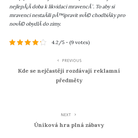
nejlepÅ¡Ã­ doba k likvidaci mravencÅ¯. To aby si
mravenci nestaÄili pÅ™ipravit svÃ© chodbiÄky pro
novÃ© obydlÃ­ do zimy.
4.2/5 - (9 votes)
Navigace
PREVIOUS
Previous
Post
Kde se nejčastěji rozdávají reklamní
Pro
předměty
Příspěvek
NEXT
Next
Post
Úniková hra plná zábavy